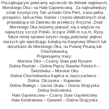
Początkującym polecamy wycieczki do dolinek reglowych,
Morskiego Oka i na Halę Gąsienicową. Za najtrudniejszy
szlak turystyczny Tatr uchodzi Orla Perć, trasa pełna
przepaści, łańcuchów, klamer i często oblodzonych skał,
prowadząca od Zawratu do przełęczy Krzyżne. Znad
Morskiego Oka możemy pokusić się o wejście na
najwyższy szczyt Polski, liczące 2499 m n.p.m. Rysy.
Także mniej sprawni turyści mogą podziwiać piękno
naszych gór wjeżdżając kolejką na Kasprowy Wierch lub
dorożkami do Morskiego Oka, na Polanę Pisaną lub
Chochołowską.
Proponujemy trasy:
Morskie Oko – Czarny Staw pod Rysami
Dolina Roztoki – Dolina Pięciu Stawów Polskich –
Świstówka – Morskie Oko
Dolina Chochołowska Kaplica w Jaszczurówce -
Dolina Olczyska – Kopieniec
Pokoje gościnne U Haliny
Dolina Białego – Sarnia Skała – Dolina Strążyska
Dolina Kościeliska
Ul. Jurzyste 39 Gliczarów Górny
Hala Gąsienicowa – Czarny Staw Gąsienicowy
Hala Kondratowa – Giewont – Dolina Strążyska
34-425 Biały Dunajec